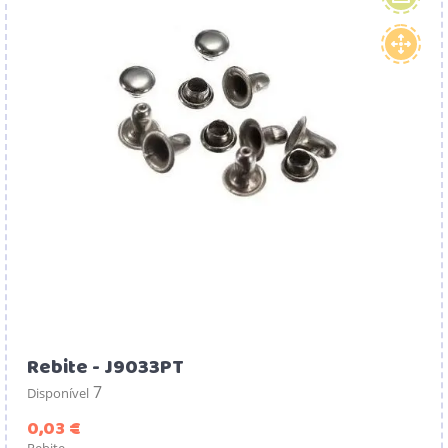
Rebite - J9033PT
7
Disponível
Preço
0,03 €
Rebite.