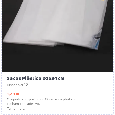
Sacos Plástico 20x34cm
18
Disponível
Preço
1,29 €
Conjunto composto por 12 sacos de plástico.
Fecham com adesivo.
Tamanho:...