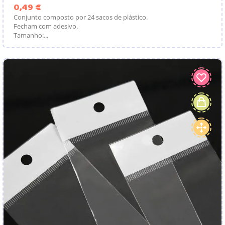
Preço
0,49 €
Conjunto composto por 24 sacos de plástico.
Fecham com adesivo.
Tamanho:...