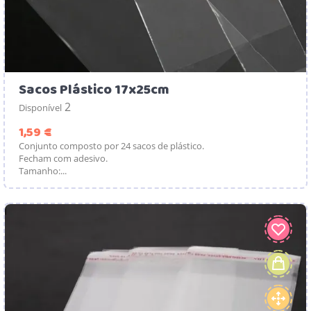
Sacos Plástico 17x25cm
2
Disponível
Preço
1,59 €
Conjunto composto por 24 sacos de plástico.
Fecham com adesivo.
Tamanho:...