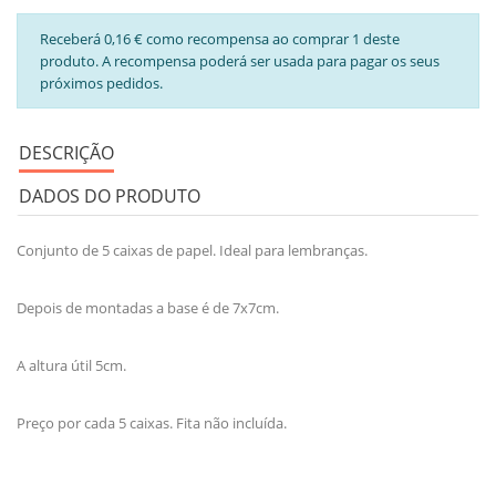
Receberá 0,16 € como recompensa ao comprar 1 deste
produto. A recompensa poderá ser usada para pagar os seus
próximos pedidos.
DESCRIÇÃO
DADOS DO PRODUTO
Conjunto de 5 caixas de papel. Ideal para lembranças.
Depois de montadas a base é de 7x7cm.
A altura útil 5cm.
Preço por cada 5 caixas. Fita não incluída.