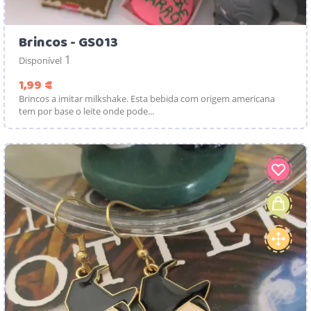
Brincos - GS013
1
Disponível
Preço
1,99 €
Brincos a imitar milkshake. Esta bebida com origem americana
tem por base o leite onde pode...