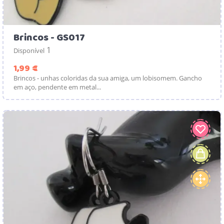
Brincos - GS017
1
Disponível
Preço
1,99 €
Brincos - unhas coloridas da sua amiga, um lobisomem. Gancho
em aço, pendente em metal...