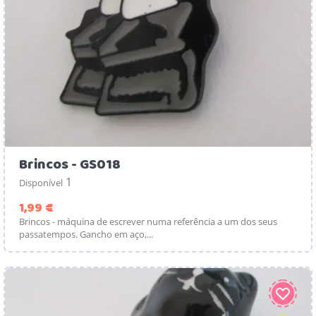
Brincos - GS018
1
Disponível
Preço
1,99 €
Brincos - máquina de escrever numa referência a um dos seus
passatempos. Gancho em aço,...