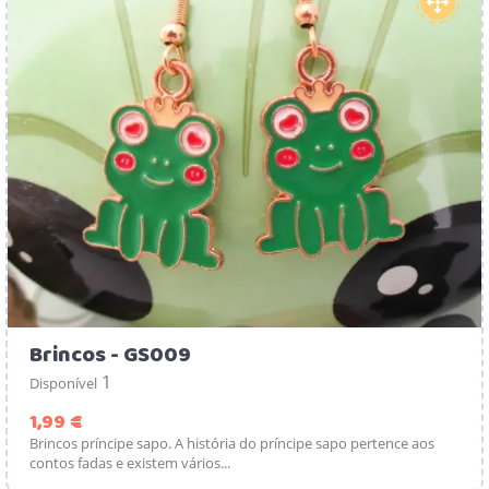
Brincos - GS009
1
Disponível
Preço
1,99 €
Brincos príncipe sapo. A história do príncipe sapo pertence aos
contos fadas e existem vários...