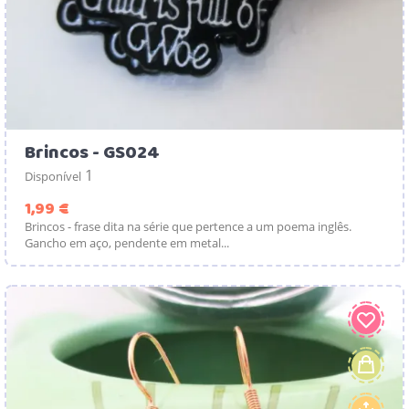
Brincos - GS024
1
Disponível
Preço
1,99 €
Brincos - frase dita na série que pertence a um poema inglês.
Gancho em aço, pendente em metal...