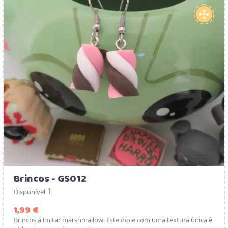
Brincos - GS012
1
Disponível
Preço
1,99 €
Brincos a imitar marshmallow. Este doce com uma textura única é