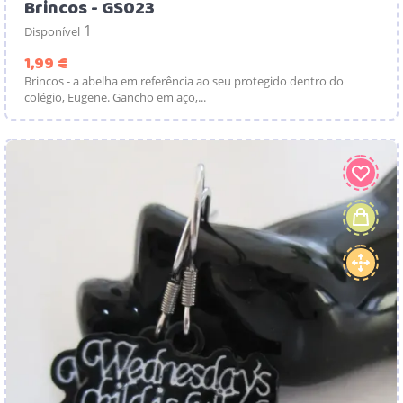
Brincos - GS023
1
Disponível
Preço
1,99 €
Brincos - a abelha em referência ao seu protegido dentro do
colégio, Eugene. Gancho em aço,...