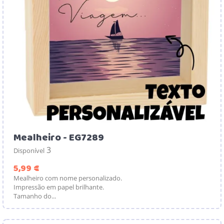
Mealheiro - EG7289
3
Disponível
Preço
5,99 €
Mealheiro com nome personalizado.
Impressão em papel brilhante.
Tamanho do...