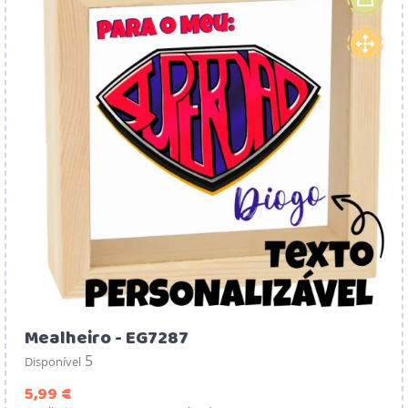
Mealheiro - EG7287
5
Disponível
Preço
5,99 €