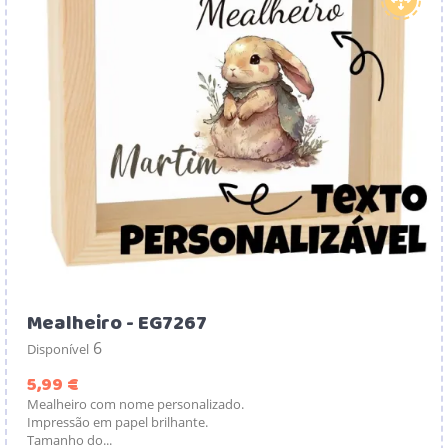
Mealheiro - EG7267
6
Disponível
Preço
5,99 €
Mealheiro com nome personalizado.
Impressão em papel brilhante.
Tamanho do...