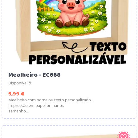
Mealheiro - EC668
9
Disponível
Preço
5,99 €
Mealheiro com nome ou texto personalizado.
Impressão em papel brilhante.
Tamanho...