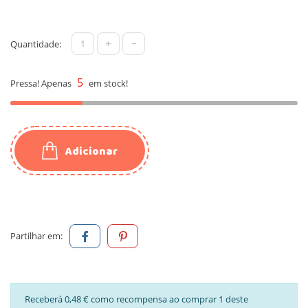
+
-
Quantidade:
5
Pressa! Apenas
em stock!
Adicionar
Partilhar em:
Receberá 0,48 € como recompensa ao comprar 1 deste