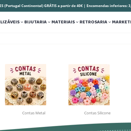
S (Portugal Continental) GRÁTIS a partir de 40€ | Encomendas inferiores: 
LIZÁVEIS
BIJUTARIA
MATERIAIS
RETROSARIA
MARKET




Contas Metal
Contas Silicone