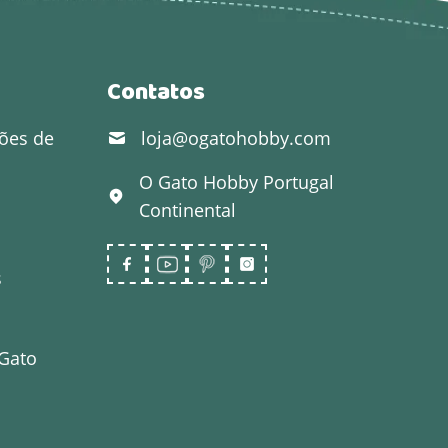
Contatos
ões de
loja@ogatohobby.com
O Gato Hobby
Portugal
Continental
s
 Gato