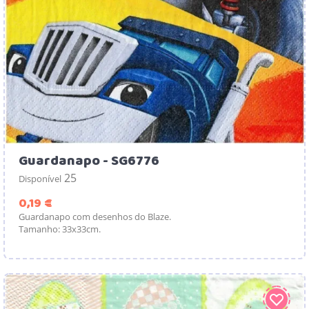
Guardanapo - SG6776
25
Disponível
Preço
0,19 €
Guardanapo com desenhos do Blaze.
Tamanho: 33x33cm.