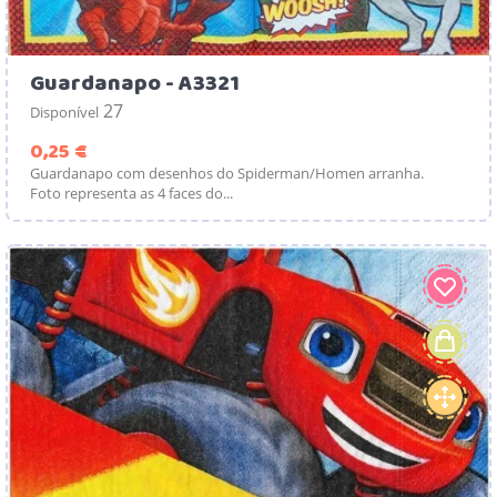
Guardanapo - A3321
27
Disponível
Preço
0,25 €
Guardanapo com desenhos do Spiderman/Homen arranha.
Foto representa as 4 faces do...