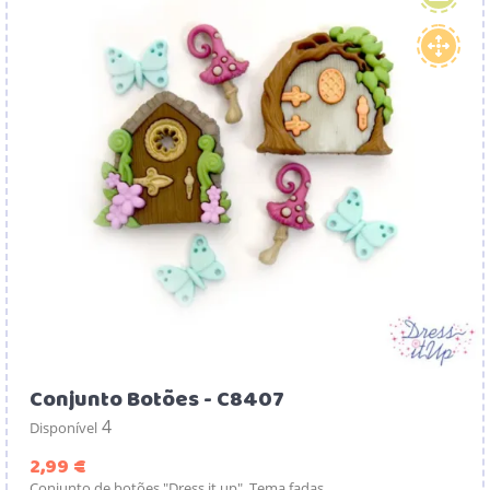
Conjunto Botões - C8407
4
Disponível
Preço
2,99 €
Conjunto de botões "Dress it up". Tema fadas.