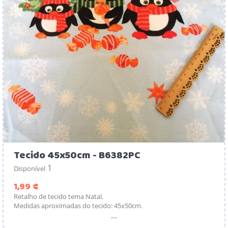
Tecido 45x50cm - B6382PC
1
Disponível
Preço
1,99 €
Retalho de tecido tema Natal.
Medidas aproximadas do tecido: 45x50cm.
...