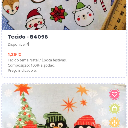
Tecido - B4098
4
Disponível
Preço
1,29 €
Tecido tema Natal / Época festivas.
Composição: 100% algodão.
Preço indicado é...