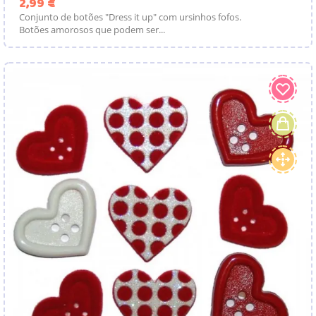
Preço
2,99 €
Conjunto de botões "Dress it up" com ursinhos fofos.
Botões amorosos que podem ser...