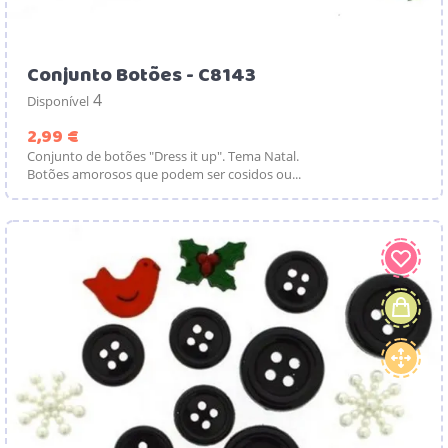
Conjunto Botões - C8143
4
Disponível
Preço
2,99 €
Conjunto de botões "Dress it up". Tema Natal.
Botões amorosos que podem ser cosidos ou...