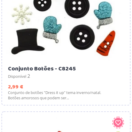
Conjunto Botões - C8245
2
Disponível
Preço
2,99 €
Conjunto de botões "Dress it up" tema inverno/natal.
Botões amorosos que podem ser...