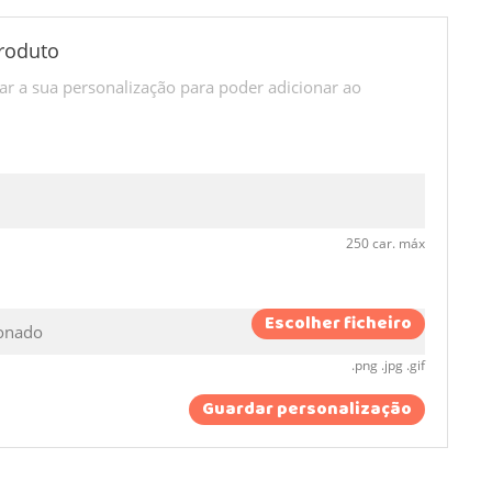
roduto
r a sua personalização para poder adicionar ao
250 car. máx
Escolher ficheiro
ionado
.png .jpg .gif
Guardar personalização