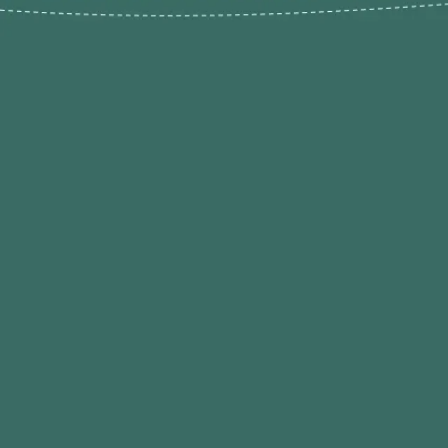
Novos pr
Revenda P
das 9h às 21h