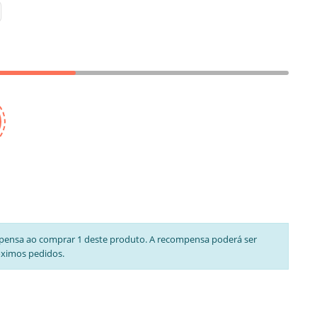
pensa ao comprar 1 deste produto. A recompensa poderá ser
óximos pedidos.