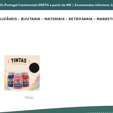
S (Portugal Continental) GRÁTIS a partir de 40€ | Encomendas inferiores: 
LIZÁVEIS
BIJUTARIA
MATERIAIS
RETROSARIA
MARKET




Tintas