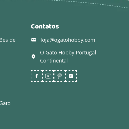
Contatos
ões de
loja@ogatohobby.com
O Gato Hobby
Portugal
Continental
s
 Gato