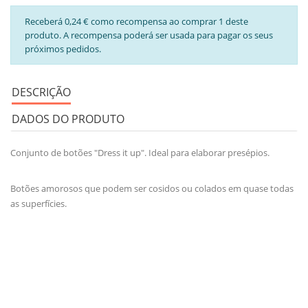
Receberá 0,24 € como recompensa ao comprar 1 deste
produto. A recompensa poderá ser usada para pagar os seus
próximos pedidos.
DESCRIÇÃO
DADOS DO PRODUTO
Conjunto de botões "Dress it up". Ideal para elaborar presépios.
Botões amorosos que podem ser cosidos ou colados em quase todas
as superfícies.