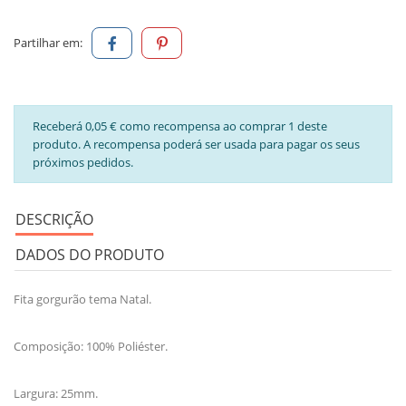
Partilhar em:
Receberá 0,05 € como recompensa ao comprar 1 deste
produto. A recompensa poderá ser usada para pagar os seus
próximos pedidos.
DESCRIÇÃO
DADOS DO PRODUTO
Fita gorgurão tema Natal.
Composição: 100% Poliéster.
Largura: 25mm.