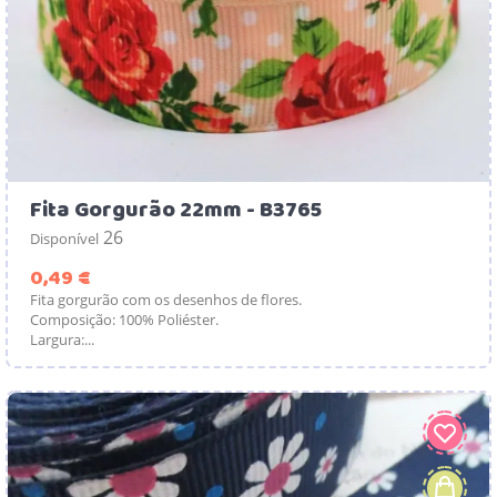
Fita Gorgurão 22mm - B3765
26
Disponível
Preço
0,49 €
Fita gorgurão com os desenhos de flores.
Composição: 100% Poliéster.
Largura:...