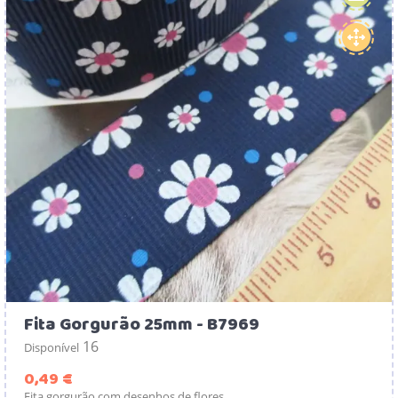
Fita Gorgurão 25mm - B7969
16
Disponível
Preço
0,49 €
Fita gorgurão com desenhos de flores.