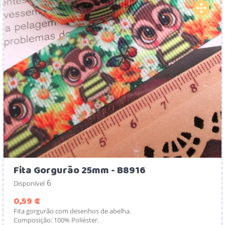
Fita Gorgurão 25mm - B8916
6
Disponível
Preço
0,59 €
Fita gorgurão com desenhos de abelha.
Composição: 100% Poliéster.