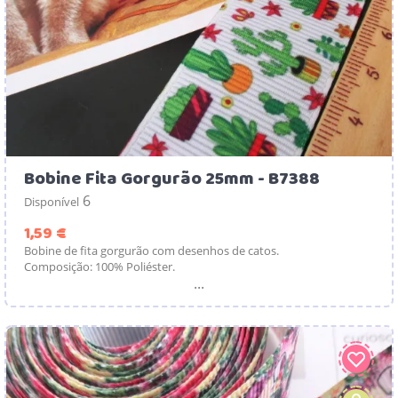
Bobine Fita Gorgurão 25mm - B7388
6
Disponível
Preço
1,59 €
Bobine de fita gorgurão com desenhos de catos.
Composição: 100% Poliéster.
...