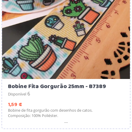
Bobine Fita Gorgurão 25mm - B7389
6
Disponível
Preço
1,59 €
Bobine de fita gorgurão com desenhos de catos.
Composição: 100% Poliéster.
...