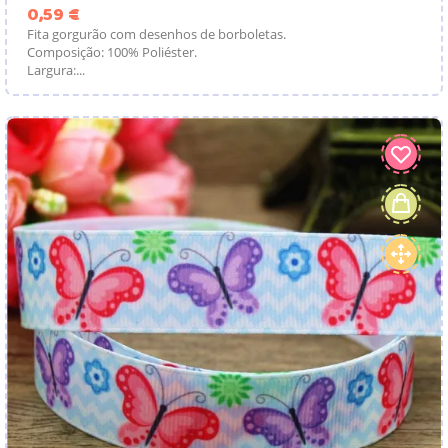
Preço
0,59 €
Fita gorgurão com desenhos de borboletas.
Composição: 100% Poliéster.
Largura:...