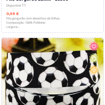
11
Disponível
Preço
0,59 €
Fita gorgurão com desenhos de folhas.
Composição: 100% Poliéster.
Largura:...