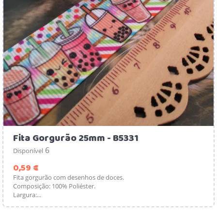
Fita Gorgurão 25mm - B5331
6
Disponível
Preço
0,59 €
Fita gorgurão com desenhos de doces.
Composição: 100% Poliéster.
Largura:...