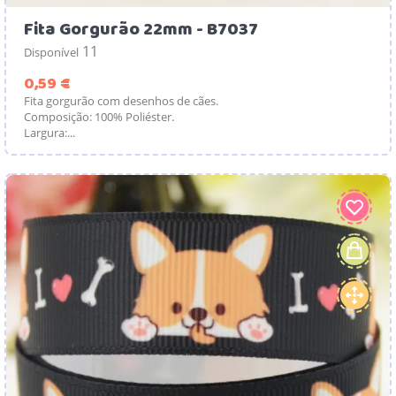
Fita Gorgurão 22mm - B7037
11
Disponível
Preço
0,59 €
Fita gorgurão com desenhos de cães.
Composição: 100% Poliéster.
Largura:...