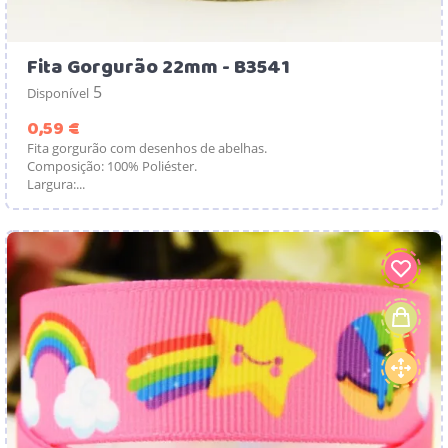
Fita Gorgurão 22mm - B3541
5
Disponível
Preço
0,59 €
Fita gorgurão com desenhos de abelhas.
Composição: 100% Poliéster.
Largura:...