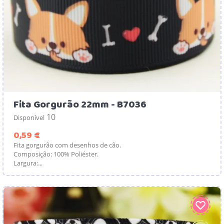
Fita Gorgurão 22mm - B7036
10
Disponível
Preço
0,59 €
Fita gorgurão com desenhos de cão.
Composição: 100% Poliéster.
Largura:...