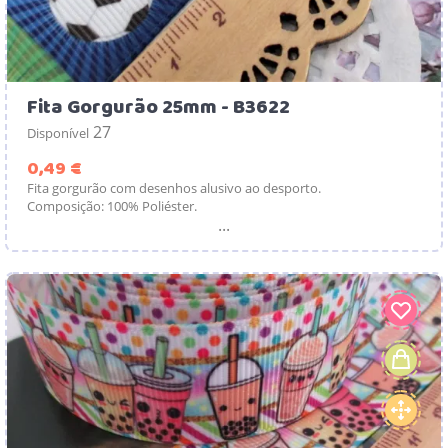
Fita Gorgurão 25mm - B3622
27
Disponível
Preço
0,49 €
Fita gorgurão com desenhos alusivo ao desporto.
Composição: 100% Poliéster.
...