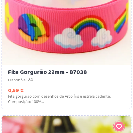
Fita Gorgurão 22mm - B7038
24
Disponível
Preço
0,59 €
Fita gorgurão com desenhos de Arco Íris e estrela cadente.
Composição: 100%...