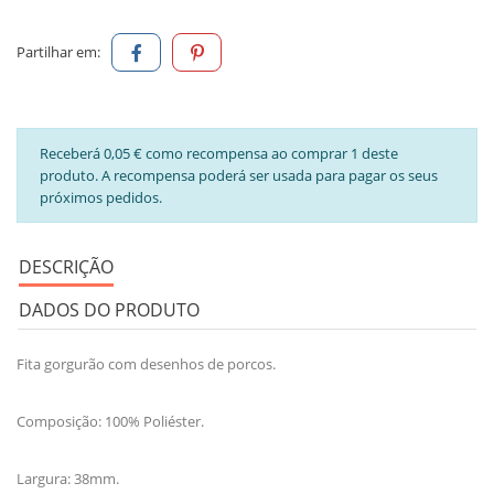
Partilhar em:
Receberá 0,05 € como recompensa ao comprar 1 deste
produto. A recompensa poderá ser usada para pagar os seus
próximos pedidos.
DESCRIÇÃO
DADOS DO PRODUTO
Fita gorgurão com desenhos de porcos.
Composição: 100% Poliéster.
Largura: 38mm.