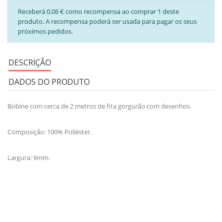
Receberá 0,06 € como recompensa ao comprar 1 deste
produto. A recompensa poderá ser usada para pagar os seus
próximos pedidos.
DESCRIÇÃO
DADOS DO PRODUTO
Bobine com cerca de 2 metros de fita gorgurão com desenhos.
Composição: 100% Poliéster.
Largura: 9mm.