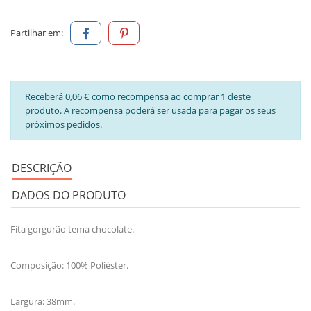
Partilhar em:
Receberá 0,06 € como recompensa ao comprar 1 deste
produto. A recompensa poderá ser usada para pagar os seus
próximos pedidos.
DESCRIÇÃO
DADOS DO PRODUTO
Fita gorgurão tema chocolate.
Composição: 100% Poliéster.
Largura: 38mm.