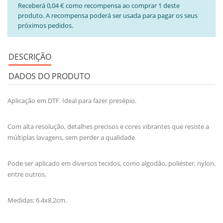
Receberá 0,04 € como recompensa ao comprar 1 deste
produto. A recompensa poderá ser usada para pagar os seus
próximos pedidos.
DESCRIÇÃO
DADOS DO PRODUTO
Aplicação em DTF. Ideal para fazer presépio.
Com alta resolução, detalhes precisos e cores vibrantes que resiste a
múltiplas lavagens, sem perder a qualidade.
Pode ser aplicado em diversos tecidos, como algodão, poliéster, nylon,
entre outros.
Medidas: 6.4x8.2cm.