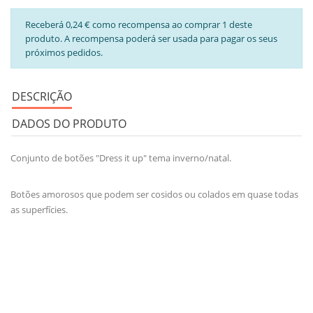
Receberá 0,24 € como recompensa ao comprar 1 deste
produto. A recompensa poderá ser usada para pagar os seus
próximos pedidos.
DESCRIÇÃO
DADOS DO PRODUTO
Conjunto de botões "Dress it up" tema inverno/natal.
Botões amorosos que podem ser cosidos ou colados em quase todas
as superfícies.