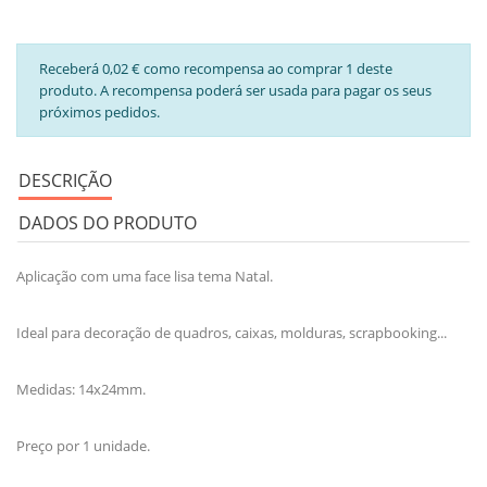
Receberá 0,02 € como recompensa ao comprar 1 deste
produto. A recompensa poderá ser usada para pagar os seus
próximos pedidos.
DESCRIÇÃO
DADOS DO PRODUTO
Aplicação com uma face lisa tema Natal.
Ideal para decoração de quadros, caixas, molduras, scrapbooking...
Medidas: 14x24mm.
Preço por 1 unidade.