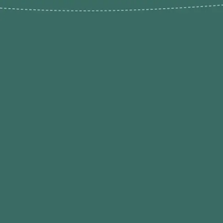
Novos pr
Revenda P
das 9h às 21h