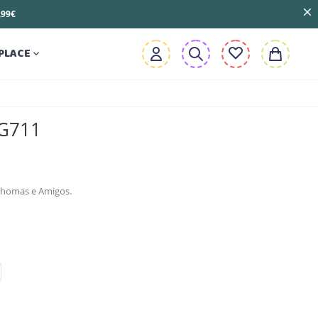
3,99€
PLACE

EG711
homas e Amigos.