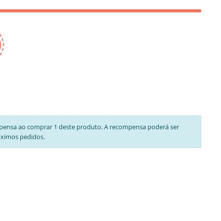
pensa ao comprar 1 deste produto. A recompensa poderá ser
óximos pedidos.