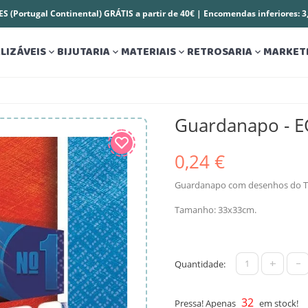
S (Portugal Continental) GRÁTIS a partir de 40€ | Encomendas inferiores: 
LIZÁVEIS
BIJUTARIA
MATERIAIS
RETROSARIA
MARKET




Guardanapo - 
0,24 €
Guardanapo com desenhos do T
Tamanho: 33x33cm.
+
-
Quantidade:
32
Pressa! Apenas
em stock!