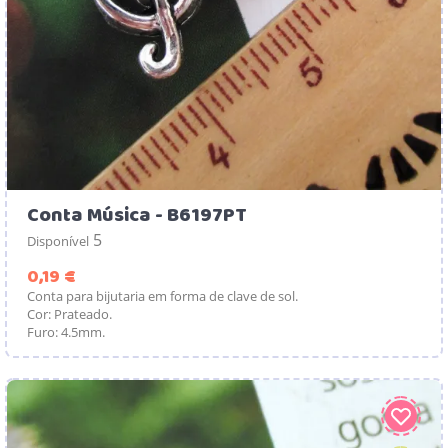
Conta Música - B6197PT
5
Disponível
Preço
0,19 €
Conta para bijutaria em forma de clave de sol.
Cor: Prateado.
Furo: 4.5mm.