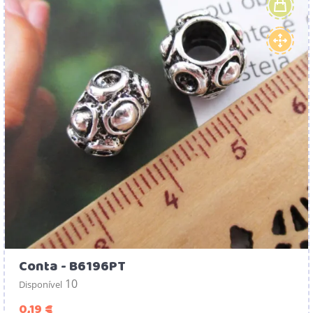
Conta - B6196PT
10
Disponível
Preço
0,19 €