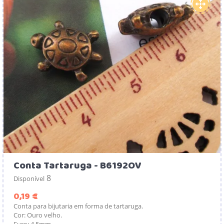
Conta Tartaruga - B6192OV
8
Disponível
Preço
0,19 €
Conta para bijutaria em forma de tartaruga.
Cor: Ouro velho.
Furo: 4.5mm.