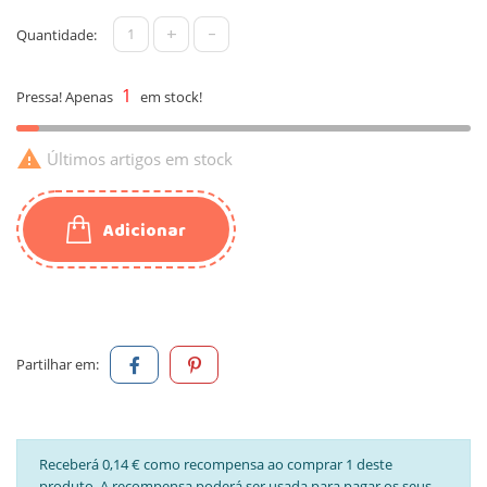
+
-
Quantidade:
1
Pressa! Apenas
em stock!

Últimos artigos em stock
Adicionar
Partilhar em:
Receberá 0,14 € como recompensa ao comprar 1 deste
produto. A recompensa poderá ser usada para pagar os seus