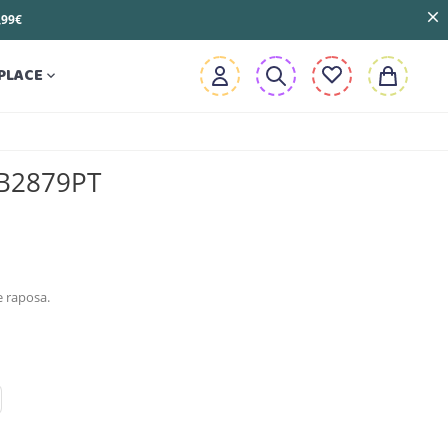
3,99€
PLACE

 B2879PT
e raposa.