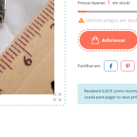
1
Pressa! Apenas
em stock!

Últimos artigos em stoc
Adicionar
Partilhar em:
Receberá 0,02 € como recom
usada para pagar os seus pr