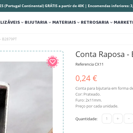
S (Portugal Continental) GRÁTIS a partir de 40€ | Encomendas inferiores: 
LIZÁVEIS
BIJUTARIA
MATERIAIS
RETROSARIA
MARKET




 - B2879PT
Conta Raposa -
Referencia
CX11
0,24 €
Conta para bijutaria em forma d
Cor: Prateado.
Furo: 2x11mm.
Preço por cada unidade.
+
-
Quantidade: