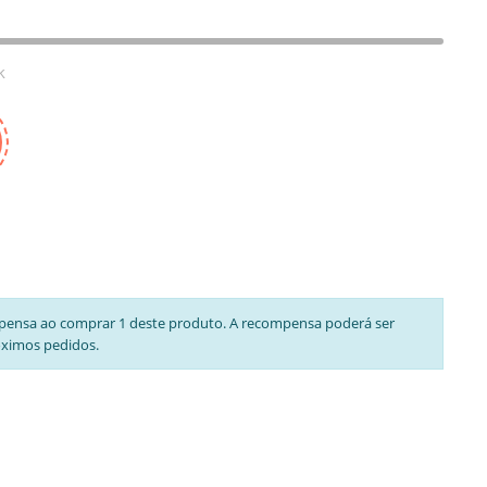
k
pensa ao comprar 1 deste produto. A recompensa poderá ser
óximos pedidos.