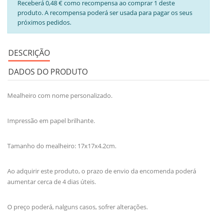
Receberá 0,48 € como recompensa ao comprar 1 deste
produto. A recompensa poderá ser usada para pagar os seus
próximos pedidos.
DESCRIÇÃO
DADOS DO PRODUTO
Mealheiro com nome personalizado.
Impressão em papel brilhante.
Tamanho do mealheiro: 17x17x4.2cm.
Ao adquirir este produto, o prazo de envio da encomenda poderá
aumentar cerca de 4 dias úteis.
O preço poderá, nalguns casos, sofrer alterações.