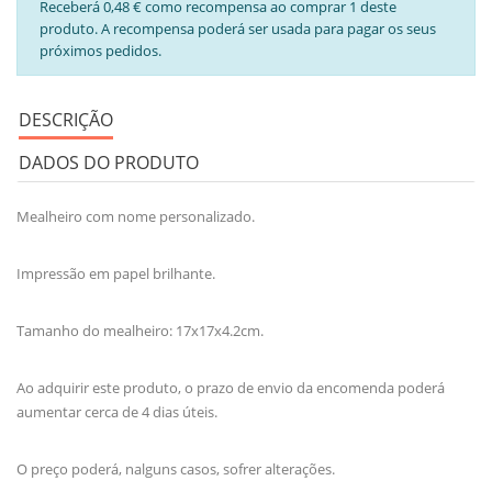
Receberá 0,48 € como recompensa ao comprar 1 deste
produto. A recompensa poderá ser usada para pagar os seus
próximos pedidos.
DESCRIÇÃO
DADOS DO PRODUTO
Mealheiro com nome personalizado.
Impressão em papel brilhante.
Tamanho do mealheiro: 17x17x4.2cm.
Ao adquirir este produto, o prazo de envio da encomenda poderá
aumentar cerca de 4 dias úteis.
O preço poderá, nalguns casos, sofrer alterações.