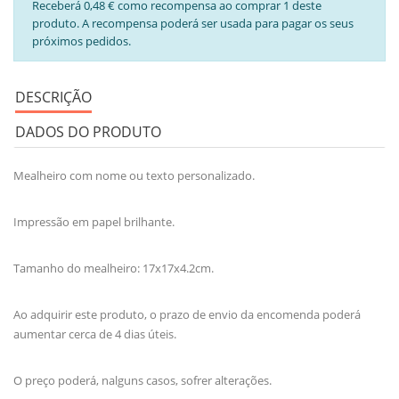
Receberá 0,48 € como recompensa ao comprar 1 deste
produto. A recompensa poderá ser usada para pagar os seus
próximos pedidos.
DESCRIÇÃO
DADOS DO PRODUTO
Mealheiro com nome ou texto personalizado.
Impressão em papel brilhante.
Tamanho do mealheiro: 17x17x4.2cm.
Ao adquirir este produto, o prazo de envio da encomenda poderá
aumentar cerca de 4 dias úteis.
O preço poderá, nalguns casos, sofrer alterações.