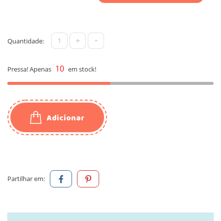
+
-
Quantidade:
10
Pressa! Apenas
em stock!
Adicionar
Partilhar em: