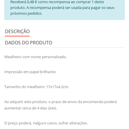
Receberá 0,48 € como recompensa ao comprar 1 deste
produto. A recompensa poderá ser usada para pagar os seus
próximos pedidos.
DESCRIÇÃO
DADOS DO PRODUTO
Mealheiro com nome personalizado.
Impressão em papel brilhante.
Tamanho do mealheiro: 17x17x4.2cm.
Ao adquirir este produto, o prazo de envio da encomenda poderá
aumentar cerca de 4 dias úteis.
O preço poderá, nalguns casos, sofrer alterações.