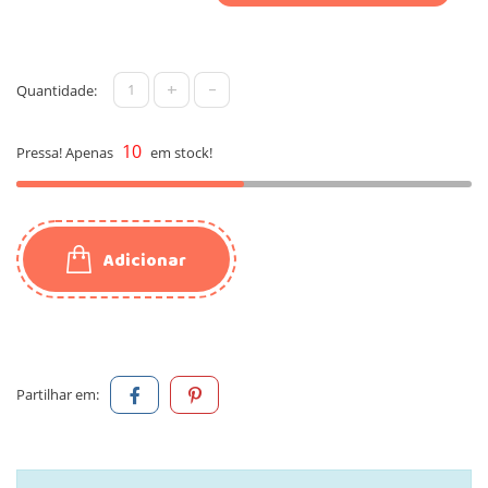
+
-
Quantidade:
10
Pressa! Apenas
em stock!
Adicionar
Partilhar em: