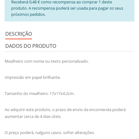
Receberá 0,48 € como recompensa ao comprar 1 deste
produto. A recompensa poderá ser usada para pagar os seus
próximos pedidos.
DESCRIÇÃO
DADOS DO PRODUTO
Mealheiro com nome ou texto personalizado.
Impressão em papel brilhante.
Tamanho do mealheiro: 17x17x4.2cm.
Ao adquirir este produto, o prazo de envio da encomenda poderá
aumentar cerca de 4 dias úteis.
O preço poderá, nalguns casos, sofrer alterações.