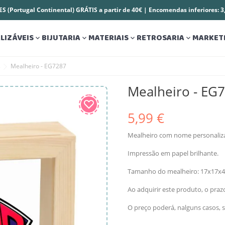
S (Portugal Continental) GRÁTIS a partir de 40€ | Encomendas inferiores: 
LIZÁVEIS
BIJUTARIA
MATERIAIS
RETROSARIA
MARKET




s
Mealheiro - EG7287
Mealheiro - EG
5,99 €
Mealheiro com nome personaliz
Impressão em papel brilhante.
Tamanho do mealheiro: 17x17x4
Ao adquirir este produto, o pra
O preço poderá, nalguns casos, s