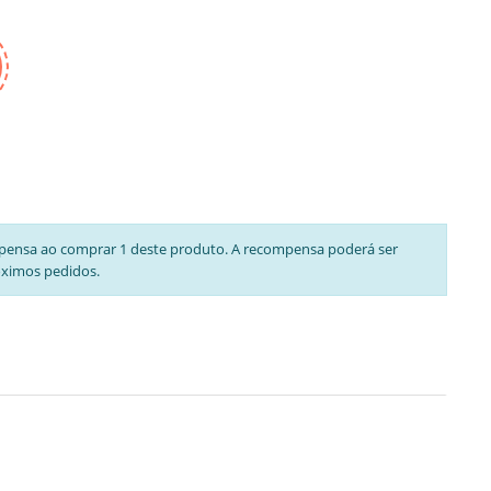
pensa ao comprar 1 deste produto. A recompensa poderá ser
óximos pedidos.