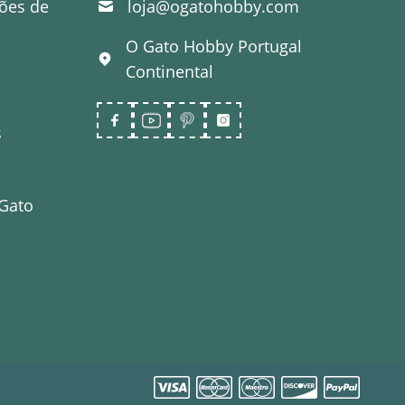
ões de
loja@ogatohobby.com
O Gato Hobby
Portugal
Continental
s
 Gato