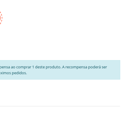
pensa ao comprar 1 deste produto. A recompensa poderá ser
óximos pedidos.