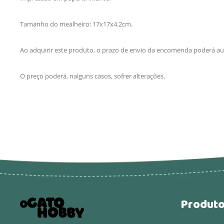
Tamanho do mealheiro: 17x17x4.2cm.
Ao adquirir este produto, o prazo de envio da encomenda poderá aum
O preço poderá, nalguns casos, sofrer alterações.
Produt