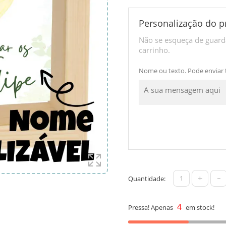
Personalização do p
Não se esqueça de guarda
carrinho.
Nome ou texto. Pode enviar
+
-
Quantidade:
4
Pressa! Apenas
em stock!