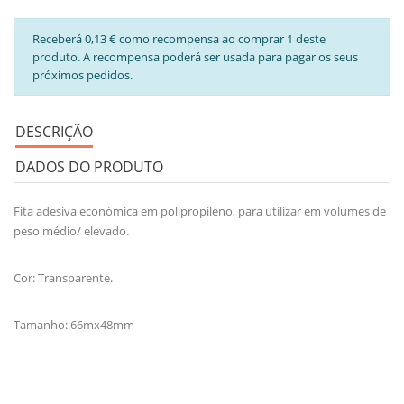
Receberá 0,13 € como recompensa ao comprar 1 deste
produto. A recompensa poderá ser usada para pagar os seus
próximos pedidos.
DESCRIÇÃO
DADOS DO PRODUTO
Fita adesiva económica em polipropileno, para utilizar em volumes de
peso médio/ elevado.
Cor: Transparente.
Tamanho: 66mx48mm