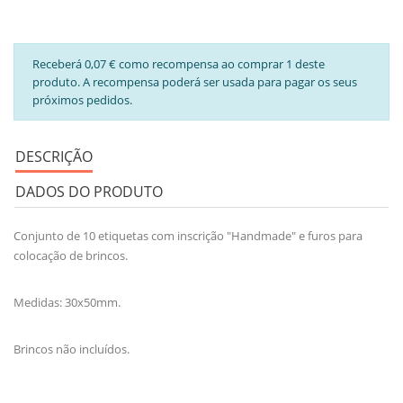
Receberá 0,07 € como recompensa ao comprar 1 deste
produto. A recompensa poderá ser usada para pagar os seus
próximos pedidos.
DESCRIÇÃO
DADOS DO PRODUTO
Conjunto de 10 etiquetas com inscrição "Handmade" e furos para
colocação de brincos.
Medidas: 30x50mm.
Brincos não incluídos.