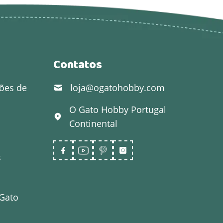
Contatos
ões de
loja@ogatohobby.com
O Gato Hobby
Portugal
Continental
s
 Gato