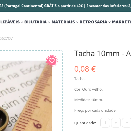
S (Portugal Continental) GRÁTIS a partir de 40€ | Encomendas inferiores: 
LIZÁVEIS
BIJUTARIA
MATERIAIS
RETROSARIA
MARKET




A5627OV
Tacha 10mm - 
0,08 €
Tacha.
Cor: Ouro velho.
Medidas: 10mm.
Preço por cada unidade.
+
-
Quantidade: