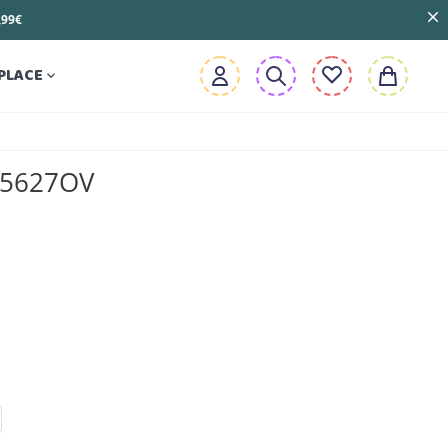
3,99€
PLACE

A5627OV