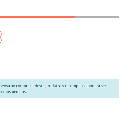
pensa ao comprar 1 deste produto. A recompensa poderá ser
óximos pedidos.