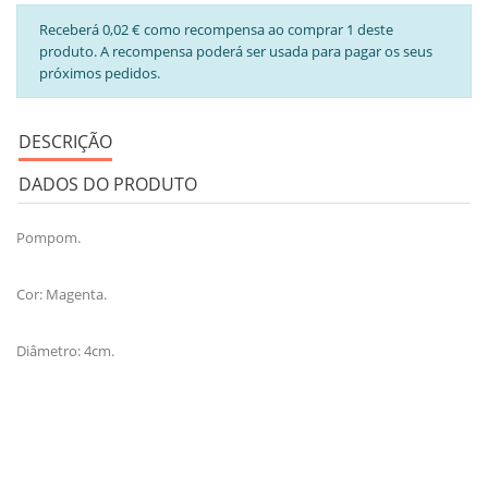
Receberá 0,02 € como recompensa ao comprar 1 deste
produto. A recompensa poderá ser usada para pagar os seus
próximos pedidos.
DESCRIÇÃO
DADOS DO PRODUTO
Pompom.
Cor: Magenta.
Diâmetro: 4cm.