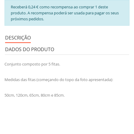
Receberá 0,24 € como recompensa ao comprar 1 deste
produto. A recompensa poderá ser usada para pagar os seus
próximos pedidos.
DESCRIÇÃO
DADOS DO PRODUTO
Conjunto composto por 5 fitas.
Medidas das fitas (começando do topo da foto apresentada):
50cm, 120cm, 65cm, 80cm e 85cm.