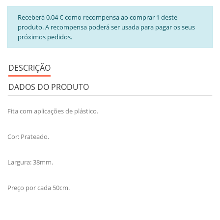
Receberá 0,04 € como recompensa ao comprar 1 deste
produto. A recompensa poderá ser usada para pagar os seus
próximos pedidos.
DESCRIÇÃO
DADOS DO PRODUTO
Fita com aplicações de plástico.
Cor: Prateado.
Largura: 38mm.
Preço por cada 50cm.