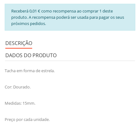
Receberá 0,01 € como recompensa ao comprar 1 deste
produto. A recompensa poderá ser usada para pagar os seus
próximos pedidos.
DESCRIÇÃO
DADOS DO PRODUTO
Tacha em forma de estrela.
Cor: Dourado.
Medidas: 15mm.
Preço por cada unidade.