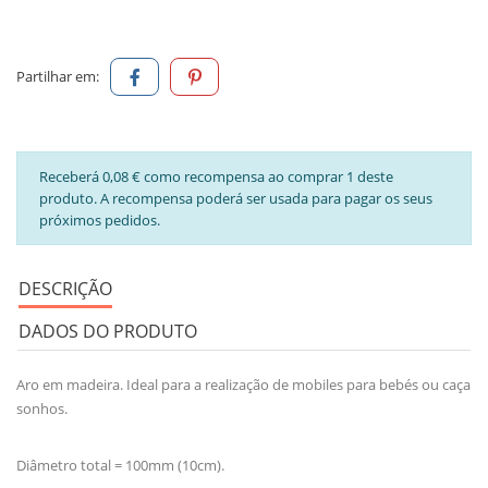
Partilhar em:
Receberá 0,08 € como recompensa ao comprar 1 deste
produto. A recompensa poderá ser usada para pagar os seus
próximos pedidos.
DESCRIÇÃO
DADOS DO PRODUTO
Aro em madeira. Ideal para a realização de mobiles para bebés ou caça
sonhos.
Diâmetro total = 100mm (10cm).