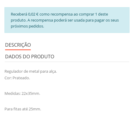
Receberá 0,02 € como recompensa ao comprar 1 deste
produto. A recompensa poderá ser usada para pagar os seus
próximos pedidos.
DESCRIÇÃO
DADOS DO PRODUTO
Regulador de metal para alça.
Cor: Prateado.
Medidas: 22x35mm.
Para fitas até 25mm.