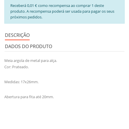
Receberá 0,01 € como recompensa ao comprar 1 deste
produto. A recompensa poderá ser usada para pagar os seus
próximos pedidos.
DESCRIÇÃO
DADOS DO PRODUTO
Meia argola de metal para alça.
Cor: Prateado.
Medidas: 17x26mm.
Abertura para fita até 20mm.