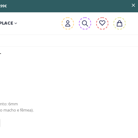
3,99€
PLACE

T
ento: 6mm
to macho e fêmea).