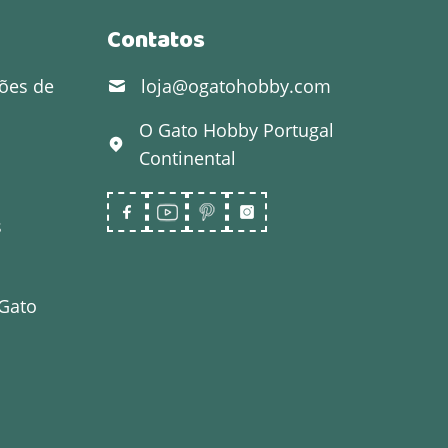
Contatos
ões de
loja@ogatohobby.com
O Gato Hobby
Portugal
Continental
s
 Gato