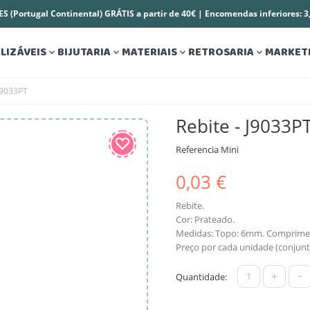
S (Portugal Continental) GRÁTIS a partir de 40€ | Encomendas inferiores: 
LIZÁVEIS
BIJUTARIA
MATERIAIS
RETROSARIA
MARKET




 J9033PT
Rebite - J9033P
Referencia
Mini
0,03 €
Rebite.
Cor: Prateado.
Medidas: Topo: 6mm. Comprim
Preço por cada unidade (conjun
+
-
Quantidade: