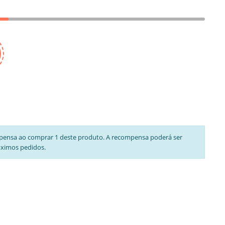
pensa ao comprar 1 deste produto. A recompensa poderá ser
óximos pedidos.