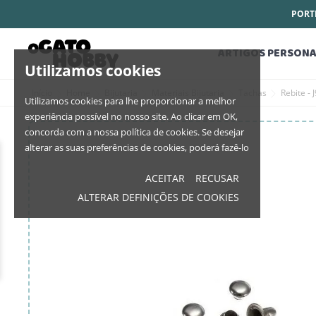
PORTE
ARTIGOS PERSONA
Utilizamos cookies
Início
Home
Bijutaria
Materiais Bijutaria
Tachas
Rebite -
Utilizamos cookies para lhe proporcionar a melhor
experiência possível no nosso site. Ao clicar em OK,
concorda com a nossa política de cookies. Se desejar
alterar as suas preferências de cookies, poderá fazê-lo
ACEITAR
RECUSAR
ALTERAR DEFINIÇÕES DE COOKIES