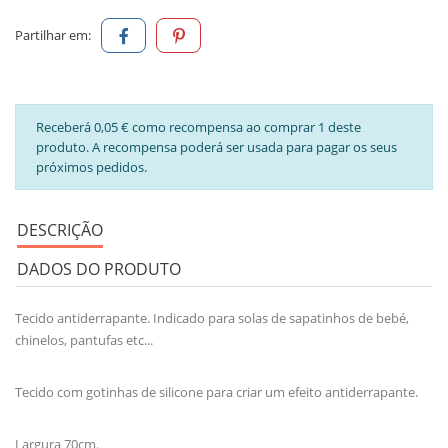
Partilhar em:
Receberá 0,05 € como recompensa ao comprar 1 deste
produto. A recompensa poderá ser usada para pagar os seus
próximos pedidos.
DESCRIÇÃO
DADOS DO PRODUTO
Tecido antiderrapante. Indicado para solas de sapatinhos de bebé,
chinelos, pantufas etc...
Tecido com gotinhas de silicone para criar um efeito antiderrapante.
Largura 70cm.