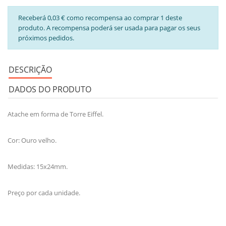
Receberá 0,03 € como recompensa ao comprar 1 deste
produto. A recompensa poderá ser usada para pagar os seus
próximos pedidos.
DESCRIÇÃO
DADOS DO PRODUTO
Atache em forma de Torre Eiffel.
Cor: Ouro velho.
Medidas: 15x24mm.
Preço por cada unidade.