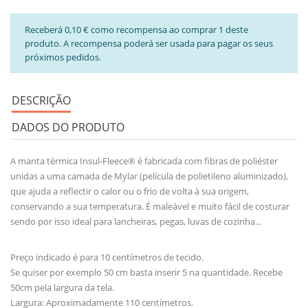
Receberá 0,10 € como recompensa ao comprar 1 deste
produto. A recompensa poderá ser usada para pagar os seus
próximos pedidos.
DESCRIÇÃO
DADOS DO PRODUTO
A manta térmica Insul-Fleece® é fabricada com fibras de poliéster
unidas a uma camada de Mylar (película de polietileno aluminizado),
que ajuda a reflectir o calor ou o frio de volta à sua origem,
conservando a sua temperatura. É maleável e muito fácil de costurar
sendo por isso ideal para lancheiras, pegas, luvas de cozinha...
Preço indicado é para 10 centímetros de tecido.
Se quiser por exemplo 50 cm basta inserir 5 na quantidade. Recebe
50cm pela largura da tela.
Largura: Aproximadamente 110 centímetros.