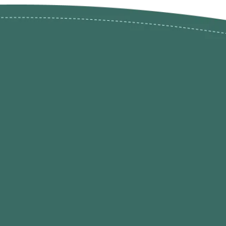
ões de
loja@ogatohobby.com
O Gato Hobby
Portugal
Continental
s
 Gato