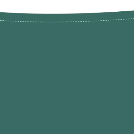
Novos pr
Revenda P
das 9h às 21h