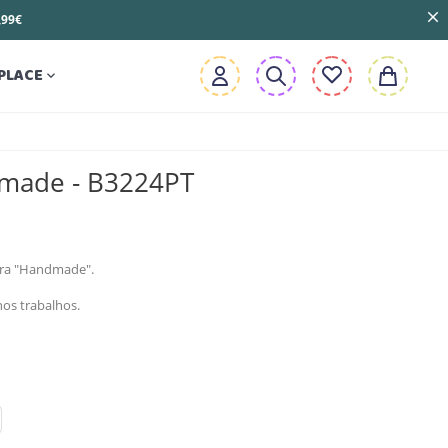
3,99€
PLACE

made - B3224PT
tura "Handmade".
nos trabalhos.