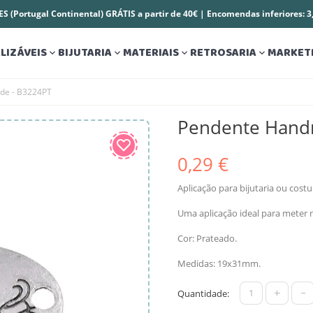
S (Portugal Continental) GRÁTIS a partir de 40€ | Encomendas inferiores: 
LIZÁVEIS
BIJUTARIA
MATERIAIS
RETROSARIA
MARKET




de - B3224PT
Pendente Hand
0,29 €
Aplicação para bijutaria ou cos
Uma aplicação ideal para meter 
Cor: Prateado.
Medidas: 19x31mm.
+
-
Quantidade: