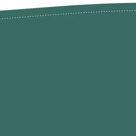
odutos
Envios Devoluções e Opç
Pagamento
rodutos até -50%
Termos de Privacidade
Condições de Utilização
Quem Somos / Contacto
Marketplace
Programa de Afiliados O
Hobby