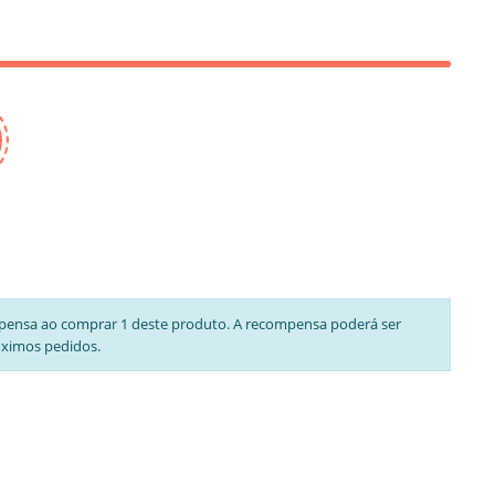
pensa ao comprar 1 deste produto. A recompensa poderá ser
óximos pedidos.