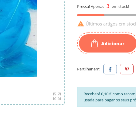
3
Pressa! Apenas
em stock!

Últimos artigos em stoc
Adicionar
Partilhar em:
Receberá 0,10 € como recom
usada para pagar os seus pr