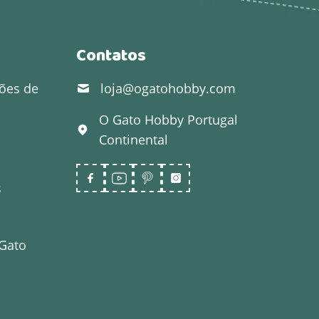
Contatos
ões de
loja@ogatohobby.com
O Gato Hobby
Portugal
Continental
s
 Gato