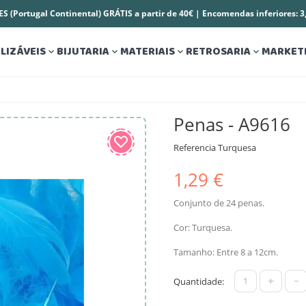
S (Portugal Continental) GRÁTIS a partir de 40€ | Encomendas inferiores: 
LIZÁVEIS
BIJUTARIA
MATERIAIS
RETROSARIA
MARKET




Penas - A9616
Referencia
Turquesa
1,29 €
Conjunto de 24 penas.
Cor: Turquesa.
Tamanho: Entre 8 a 12cm.
+
-
Quantidade: