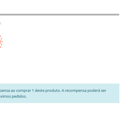
k
pensa ao comprar 1 deste produto. A recompensa poderá ser
óximos pedidos.