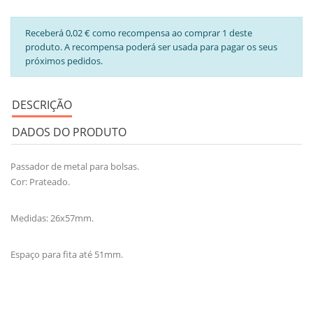
Receberá 0,02 € como recompensa ao comprar 1 deste
produto. A recompensa poderá ser usada para pagar os seus
próximos pedidos.
DESCRIÇÃO
DADOS DO PRODUTO
Passador de metal para bolsas.
Cor: Prateado.
Medidas: 26x57mm.
Espaço para fita até 51mm.