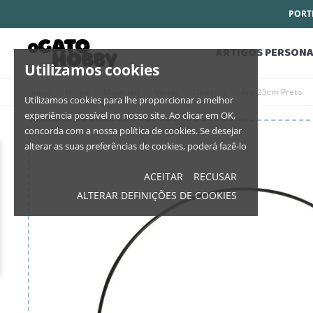
PORTE
ARTIGOS PERSONA
Utilizamos cookies
Início
Home
Materiais
Vários
Diversos
Aro 25cm Preto
Utilizamos cookies para lhe proporcionar a melhor
experiência possível no nosso site. Ao clicar em OK,
concorda com a nossa política de cookies. Se desejar
alterar as suas preferências de cookies, poderá fazê-lo
ACEITAR
RECUSAR
ALTERAR DEFINIÇÕES DE COOKIES