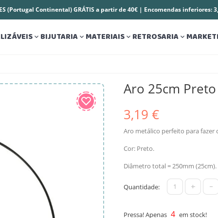
S (Portugal Continental) GRÁTIS a partir de 40€ | Encomendas inferiores: 
LIZÁVEIS
BIJUTARIA
MATERIAIS
RETROSARIA
MARKET




Aro 25cm Preto
3,19 €
Aro metálico perfeito para fazer
Cor: Preto.
Diâmetro total = 250mm (25cm).
+
-
Quantidade:
4
Pressa! Apenas
em stock!