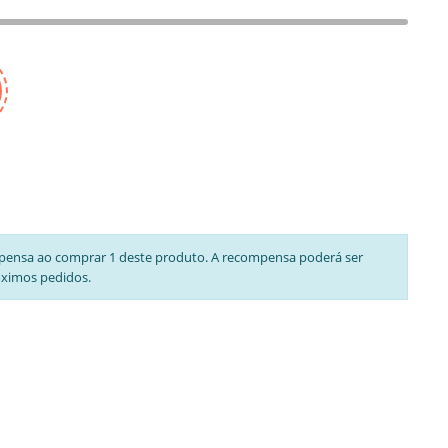
pensa ao comprar 1 deste produto. A recompensa poderá ser
óximos pedidos.