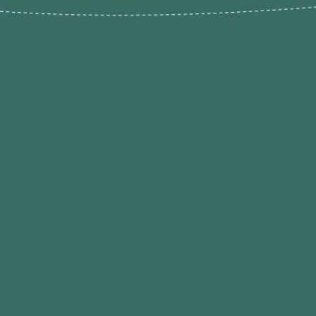
Novos pr
Revenda P
das 9h às 21h