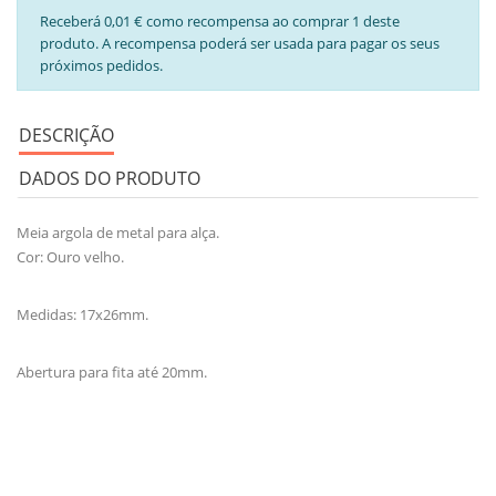
Receberá 0,01 € como recompensa ao comprar 1 deste
produto. A recompensa poderá ser usada para pagar os seus
próximos pedidos.
DESCRIÇÃO
DADOS DO PRODUTO
Meia argola de metal para alça.
Cor: Ouro velho.
Medidas: 17x26mm.
Abertura para fita até 20mm.